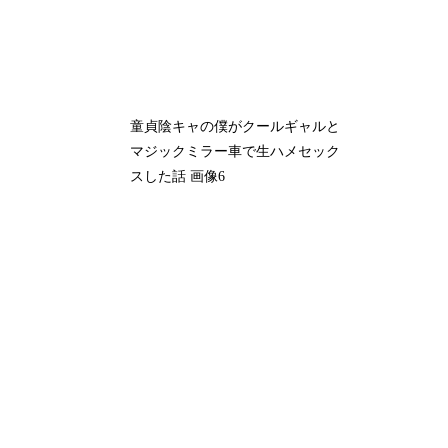
童貞陰キャの僕がクールギャルと
マジックミラー車で生ハメセック
スした話 画像6