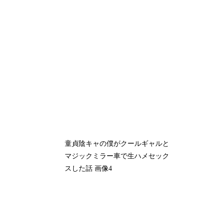
童貞陰キャの僕がクールギャルと
マジックミラー車で生ハメセック
スした話 画像4