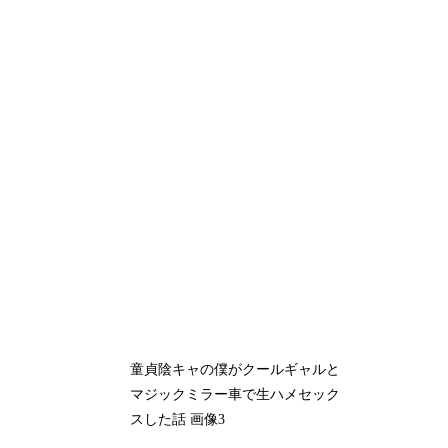
童貞陰キャの僕がクールギャルと
マジックミラー車で生ハメセック
スした話 画像3