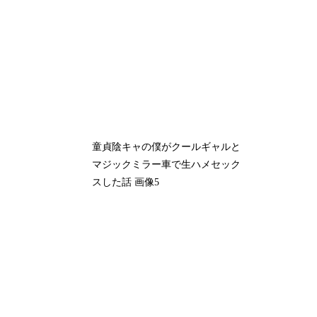
童貞陰キャの僕がクールギャルと
マジックミラー車で生ハメセック
スした話 画像5