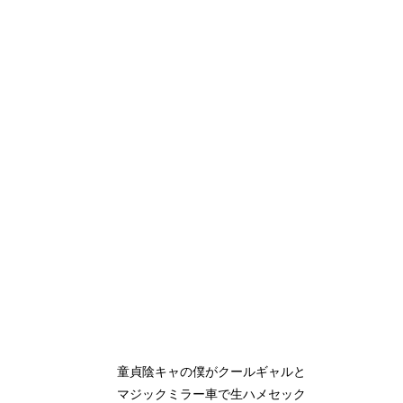
童貞陰キャの僕がクールギャルと
マジックミラー車で生ハメセック