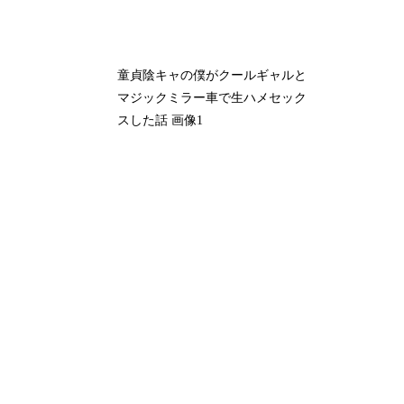
童貞陰キャの僕がクールギャルと
マジックミラー車で生ハメセック
スした話 画像1