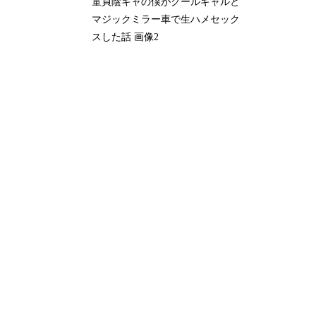
童貞陰キャの僕がクールギャルと
マジックミラー車で生ハメセック
スした話 画像2