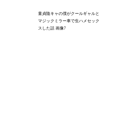
童貞陰キャの僕がクールギャルと
マジックミラー車で生ハメセック
スした話 画像7