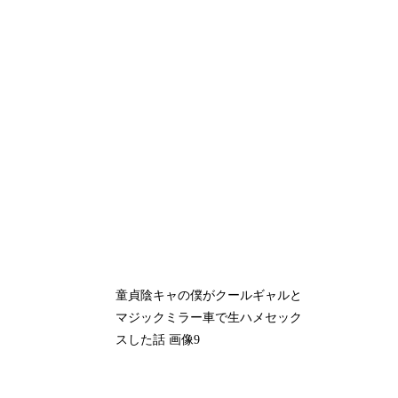
童貞陰キャの僕がクールギャルと
マジックミラー車で生ハメセック
スした話 画像9